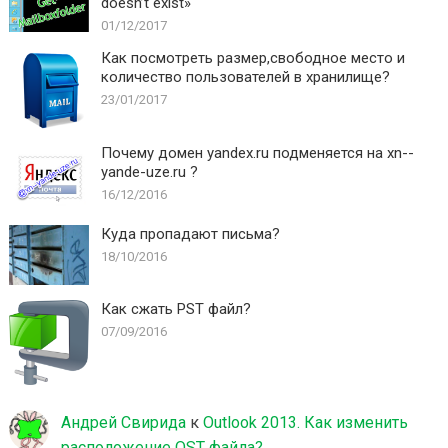
doesn’t exist»
01/12/2017
Как посмотреть размер,свободное место и
количество пользователей в хранилище?
23/01/2017
Почему домен yandex.ru подменяется на xn--
yande-uze.ru ?
16/12/2016
Куда пропадают письма?
18/10/2016
Как сжать PST файл?
07/09/2016
Андрей Свирида
к
Outlook 2013. Как изменить
расположение OST файла?