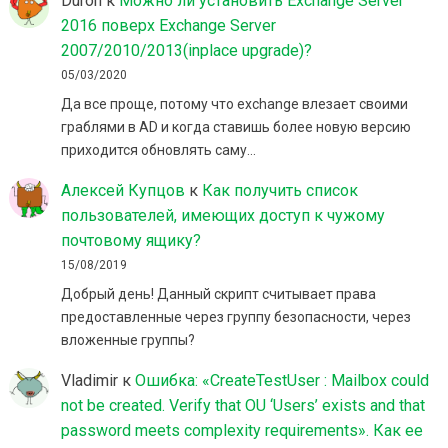
Duron
к
Можно ли установить Exchange Server
2016 поверх Exchange Server
2007/2010/2013(inplace upgrade)?
05/03/2020
Да все проще, потому что exchange влезает своими
граблями в AD и когда ставишь более новую версию
приходится обновлять саму…
Алексей Купцов
к
Как получить список
пользователей, имеющих доступ к чужому
почтовому ящику?
15/08/2019
Добрый день! Данный скрипт считывает права
предоставленные через группу безопасности, через
вложенные группы?
Vladimir
к
Ошибка: «CreateTestUser : Mailbox could
not be created. Verify that OU ‘Users’ exists and that
password meets complexity requirements». Как ее