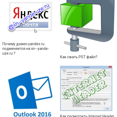
Почему домен yandex.ru
подменяется на xn--yande-
uze.ru ?
Как сжать PST файл?
Как посмотреть Internet Header