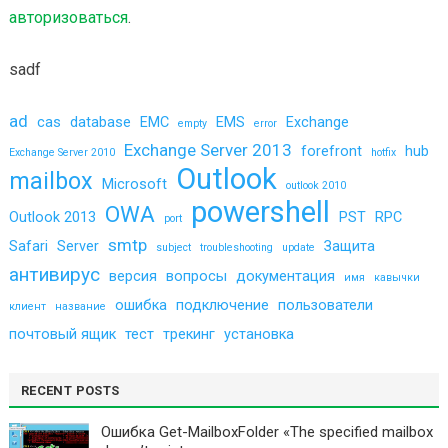
авторизоваться
.
sadf
ad
cas
database
EMC
EMS
Exchange
empty
error
Exchange Server 2013
forefront
hub
Exchange Server 2010
hotfix
Outlook
mailbox
Microsoft
outlook 2010
powershell
OWA
Outlook 2013
PST
RPC
port
smtp
Safari
Server
Защита
subject
troubleshooting
update
антивирус
версия
вопросы
документация
имя
кавычки
ошибка
подключение
пользователи
клиент
название
почтовый ящик
тест
трекинг
установка
RECENT POSTS
Ошибка Get-MailboxFolder «The specified mailbox