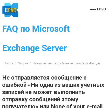
Skip
to
MENU
content
FAQ по Microsoft
Exchange Server
Home
Outlook
Не отправляется сообщение с ошибкой «Ни одна из ваших учетных записей не может выполнить отправку сообщений этому получателю» или None of your e-mail accounts could send to this recipient.
Не отправляется сообщение с
ошибкой «Ни одна из ваших учетных
записей не может выполнить
отправку сообщений этому
получателю» или None of your e-mail