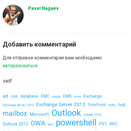
Pavel Nagaev
Добавить комментарий
Для отправки комментария вам необходимо
авторизоваться
.
sadf
ad
cas
database
EMC
EMS
Exchange
empty
error
Exchange Server 2013
forefront
hub
Exchange Server 2010
hotfix
Outlook
mailbox
Microsoft
outlook 2010
powershell
OWA
Outlook 2013
PST
RPC
port