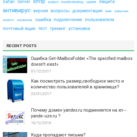
smtp
Safari
Server
Защита
subject
troubleshooting
update
антивирус
версия
вопросы
документация
имя
кавычки
ошибка
подключение
пользователи
клиент
название
почтовый ящик
тест
трекинг
установка
RECENT POSTS
Ошибка Get-MailboxFolder «The specified mailbox
doesn’t exist»
01/12/2017
Как посмотреть размер,свободное место и
количество пользователей в хранилище?
23/01/2017
Почему домен yandex.ru подменяется на xn--
yande-uze.ru ?
16/12/2016
Куда пропадают письма?