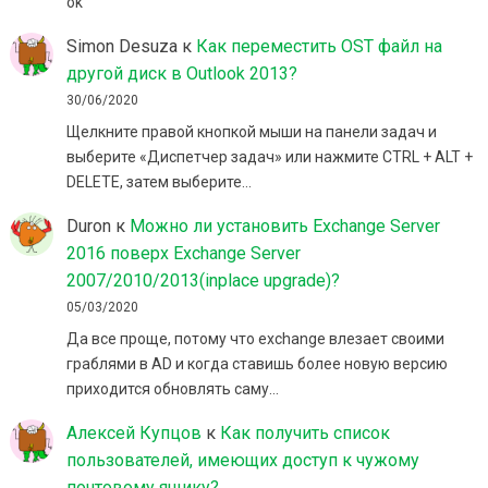
ok
Simon Desuza
к
Как переместить OST файл на
другой диск в Outlook 2013?
30/06/2020
Щелкните правой кнопкой мыши на панели задач и
выберите «Диспетчер задач» или нажмите CTRL + ALT +
DELETE, затем выберите…
Duron
к
Можно ли установить Exchange Server
2016 поверх Exchange Server
2007/2010/2013(inplace upgrade)?
05/03/2020
Да все проще, потому что exchange влезает своими
граблями в AD и когда ставишь более новую версию
приходится обновлять саму…
Алексей Купцов
к
Как получить список
пользователей, имеющих доступ к чужому
почтовому ящику?