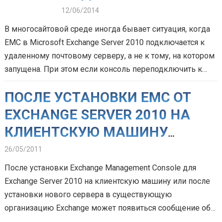
«РОДНОМУ» СЕРВЕРУ?
12/06/2014
В многосайтовой среде иногда бывает ситуация, когда
EMC в Microsoft Exchange Server 2010 подключается к
удаленному почтовому серверу, а не к тому, на котором
запущена. При этом если консоль переподключить к
серверу, с…
ПОСЛЕ УСТАНОВКИ EMC ОТ
EXCHANGE SERVER 2010 НА
КЛИЕНТСКУЮ МАШИНУ
ПОЛУЧАЕМ СООБЩЕНИЕ ОБ
26/05/2011
ОШИБКЕ: “THE OPERATION
После установки Exchange Management Console для
COULDN’T BE COMPLETED
Exchange Server 2010 на клиентскую машину или после
установки нового сервера в существующую
BECAUSE A CHANGE OCCURED
организацию Exchange может появиться сообщение об
IN THE REMOTE FOREST” . ЧТО
ошибке: “The operation couldn’t be completed because a…