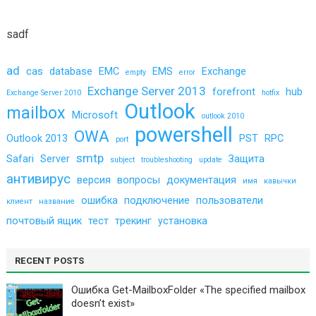
ДЕЛАТЬ?
sadf
ad
cas
database
EMC
EMS
Exchange
empty
error
Exchange Server 2013
forefront
hub
Exchange Server 2010
hotfix
Outlook
mailbox
Microsoft
outlook 2010
powershell
OWA
Outlook 2013
PST
RPC
port
smtp
Safari
Server
Защита
subject
troubleshooting
update
антивирус
версия
вопросы
документация
имя
кавычки
ошибка
подключение
пользователи
клиент
название
почтовый ящик
тест
трекинг
установка
RECENT POSTS
Ошибка Get-MailboxFolder «The specified mailbox
doesn’t exist»