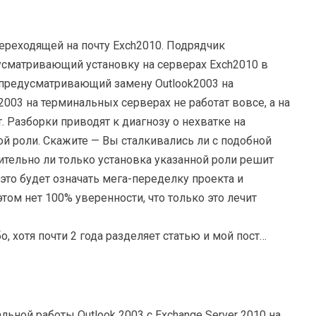
ереходящей на почту Exch2010. Подрядчик
усматривающий установку на серверах Exch2010 в
но предусматривающий замену Outlook2003 на
2003 на терминальных серверах не работат вовсе, а на
 Разборки приводят к диагнозу о нехватке на
й роли. Скажите — Вы сталкивались ли с подобной
вительно ли только установка указанной роли решит
то будет означать мега-переделку проекта и
этом нет 100% уверенности, что только это лечит
о, хотя почти 2 года разделяет статью и мой пост…
ьной работы Outlook 2003 с Exchange Server 2010 на