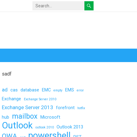
sadf
ad
cas
database
EMC
EMS
empty
error
Exchange
Exchange Server 2010
Exchange Server 2013
forefront
hotfix
mailbox
hub
Microsoft
Outlook
Outlook 2013
outlook 2010
powershell
OWA