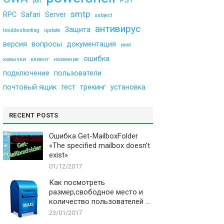
PST
port
smtp
RPC
Safari
Server
subject
антивирус
Защита
troubleshooting
update
версия
вопросы
документация
имя
ошибка
кавычки
клиент
название
подключение
пользователи
почтовый ящик
тест
трекинг
установка
RECENT POSTS
Ошибка Get-MailboxFolder
«The specified mailbox doesn’t
exist»
01/12/2017
Как посмотреть
размер,свободное место и
количество пользователей в
хранилище?
23/01/2017