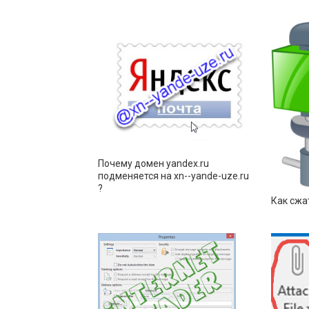
Почему домен yandex.ru
подменяется на xn--yande-uze.ru
?
Как сжа