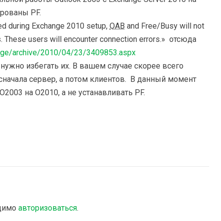
рованы PF.
ured during Exchange 2010 setup,
OAB
and Free/Busy will not
s. These users will encounter connection errors.» отсюда
ange/archive/2010/04/23/3409853.aspx
и нужно избегать их. В вашем случае скорее всего
сначала сервер, а потом клиентов. В данный момент
2003 на O2010, а не устанавливать PF.
одимо
авторизоваться
.