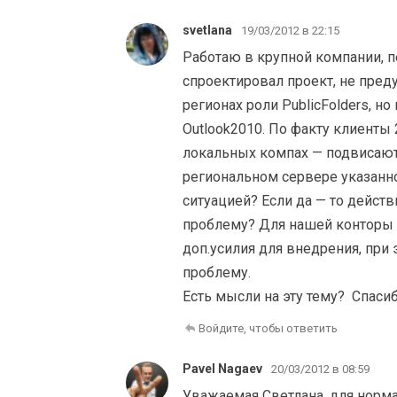
svetlana
19/03/2012 в 22:15
Работаю в крупной компании, п
спроектировал проект, не пред
регионах роли PublicFolders, 
Outlook2010. По факту клиенты 
локальных компах — подвисают.
региональном сервере указанно
ситуацией? Если да — то дейст
проблему? Для нашей конторы э
доп.усилия для внедрения, при 
проблему.
Есть мысли на эту тему? Спасиб
Войдите, чтобы ответить
Pavel Nagaev
20/03/2012 в 08:59
Уважаемая Светлана, для нормал