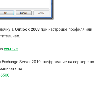
алочку в
Outlook 2003
при настройке профиля или
тительнее.
по
ссылке
.
я Exchange Server 2010 шифрование на сервере по
озникать не
006508