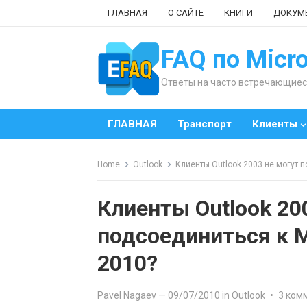
Skip
ГЛАВНАЯ
О САЙТЕ
КНИГИ
ДОКУМ
to
content
FAQ по Micro
Ответы на часто встречающиес
ГЛАВНАЯ
Транспорт
Клиенты
Home
Outlook
Клиенты Outlook 2003 не могут п
Клиенты Outlook 20
подсоединиться к M
2010?
Pavel Nagaev
—
09/07/2010
in
Outlook
•
3 ком