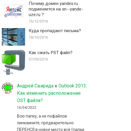
Почему домен yandex.ru
подменяется на xn--yande-
uze.ru ?
16/12/2016
Куда пропадают письма?
18/10/2016
Как сжать PST файл?
07/09/2016
Андрей Свирида
к
Outlook 2013.
Как изменить расположение
OST файла?
16/04/2022
Всю папку, а не пофайлов
линкаините, предварительно
ПЕРЕНСЯ в новое место всё (папки