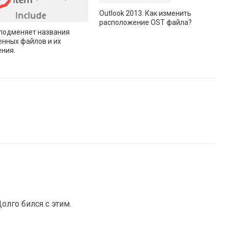
Outlook 2013. Как изменить
расположение OST файла?
 подменяет названия
нных файлов и их
ния.
олго бился с этим.