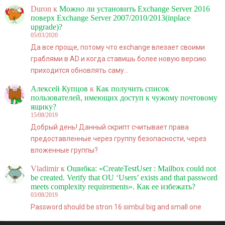
Duron
к
Можно ли установить Exchange Server 2016
поверх Exchange Server 2007/2010/2013(inplace
upgrade)?
05/03/2020
Да все проще, потому что exchange влезает своими
граблями в AD и когда ставишь более новую версию
приходится обновлять саму…
Алексей Купцов
к
Как получить список
пользователей, имеющих доступ к чужому почтовому
ящику?
15/08/2019
Добрый день! Данный скрипт считывает права
предоставленные через группу безопасности, через
вложенные группы?
Vladimir
к
Ошибка: «CreateTestUser : Mailbox could not
be created. Verify that OU ‘Users’ exists and that password
meets complexity requirements». Как ее избежать?
03/08/2019
Password should be stron 16 simbul big and small one