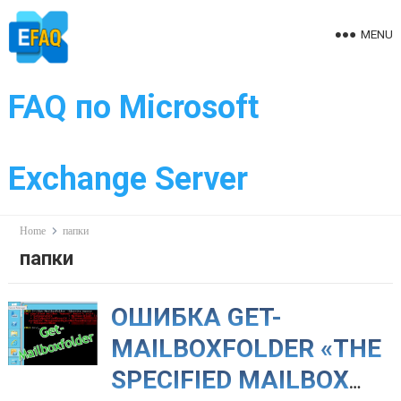
Skip
to
MENU
content
FAQ по Microsoft
Exchange Server
Home
папки
папки
ОШИБКА GET-
MAILBOXFOLDER «THE
SPECIFIED MAILBOX