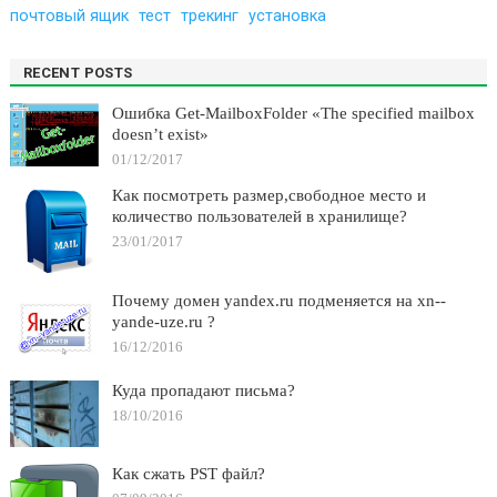
почтовый ящик
тест
трекинг
установка
RECENT POSTS
Ошибка Get-MailboxFolder «The specified mailbox
doesn’t exist»
01/12/2017
Как посмотреть размер,свободное место и
количество пользователей в хранилище?
23/01/2017
Почему домен yandex.ru подменяется на xn--
yande-uze.ru ?
16/12/2016
Куда пропадают письма?
18/10/2016
Как сжать PST файл?