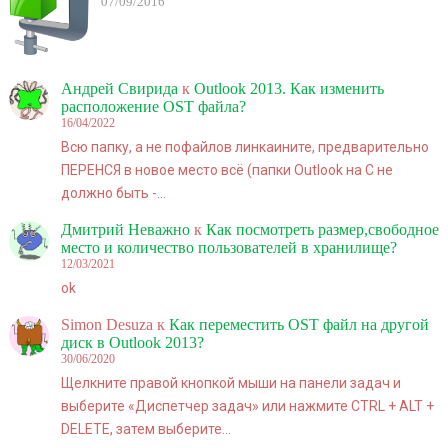
07/09/2016
Андрей Свирида
к
Outlook 2013. Как изменить
расположение OST файла?
16/04/2022
Всю папку, а не пофайлов линкаините, предварительно
ПЕРЕНСЯ в новое место всё (папки Outlook на C не
должно быть -…
Дмитрий Неважно
к
Как посмотреть размер,свободное
место и количество пользователей в хранилище?
12/03/2021
ok
Simon Desuza
к
Как переместить OST файл на другой
диск в Outlook 2013?
30/06/2020
Щелкните правой кнопкой мыши на панели задач и
выберите «Диспетчер задач» или нажмите CTRL + ALT +
DELETE, затем выберите…