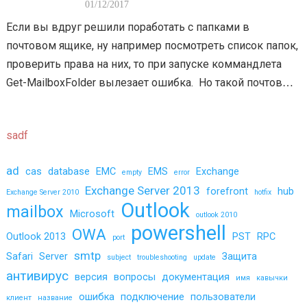
DOESN’T EXIST»
01/12/2017
Если вы вдруг решили поработать с папками в
почтовом ящике, ну например посмотреть список папок,
проверить права на них, то при запуске коммандлета
Get-MailboxFolder вылезает ошибка. Но такой почтовый
ящик 100% существует. Что…
sadf
ad
cas
database
EMC
EMS
Exchange
empty
error
Exchange Server 2013
forefront
hub
Exchange Server 2010
hotfix
Outlook
mailbox
Microsoft
outlook 2010
powershell
OWA
Outlook 2013
PST
RPC
port
smtp
Safari
Server
Защита
subject
troubleshooting
update
антивирус
версия
вопросы
документация
имя
кавычки
ошибка
подключение
пользователи
клиент
название