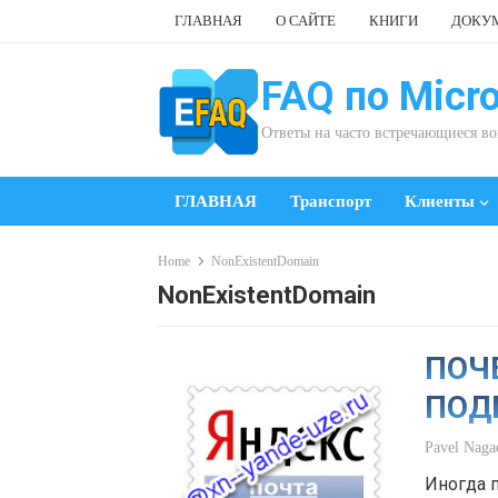
Skip
ГЛАВНАЯ
О САЙТЕ
КНИГИ
ДОКУ
to
content
FAQ по Micro
Ответы на часто встречающиеся в
ГЛАВНАЯ
Транспорт
Клиенты
Home
NonExistentDomain
NonExistentDomain
ПОЧ
ПОД
UZE.
Pavel Naga
Иногда 