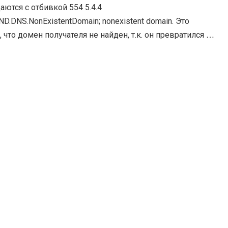
ются с отбивкой 554 5.4.4
.DNS.NonExistentDomain; nonexistent domain. Это
, что домен получателя не найден, т.к. он превратился из
faq@yandex.ru в exchangefaq@xn--yande-uze.ru . Поиски
нете подтверждают, что…
Read more