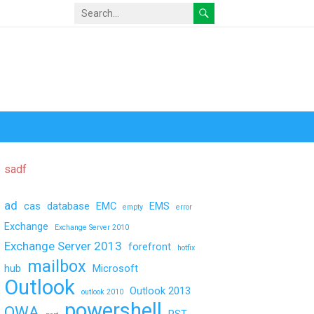
sadf
ad
cas
database
EMC
EMS
empty
error
Exchange
Exchange Server 2010
Exchange Server 2013
forefront
hotfix
mailbox
hub
Microsoft
Outlook
Outlook 2013
outlook 2010
powershell
OWA