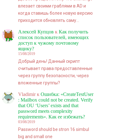
влезает своими граблями в AD и
когда ставишь более новую версию
приходится обновлять саму…
Алексей Купцов
к
Как получить
список пользователей, имеющих
доступ к чужому почтовому
ящику?
15/08/2019
Добрый день! Данный скрипт
считывает права предоставленные
через группу безопасности, через
вложенные группы?
Vladimir
к
Ошибка: «CreateTestUser
: Mailbox could not be created. Verify
that OU ‘Users’ exists and that
password meets complexity
requirements». Как ее избежать?
03/08/2019
Password should be stron 16 simbul
big and small one