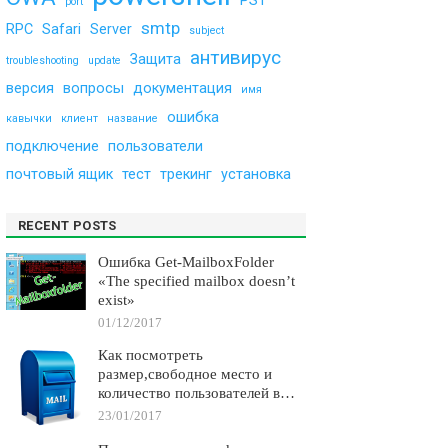
PST
port
smtp
RPC
Safari
Server
subject
антивирус
Защита
troubleshooting
update
версия
вопросы
документация
имя
ошибка
кавычки
клиент
название
подключение
пользователи
почтовый ящик
тест
трекинг
установка
RECENT POSTS
Ошибка Get-MailboxFolder
«The specified mailbox doesn’t
exist»
01/12/2017
Как посмотреть
размер,свободное место и
количество пользователей в
хранилище?
23/01/2017