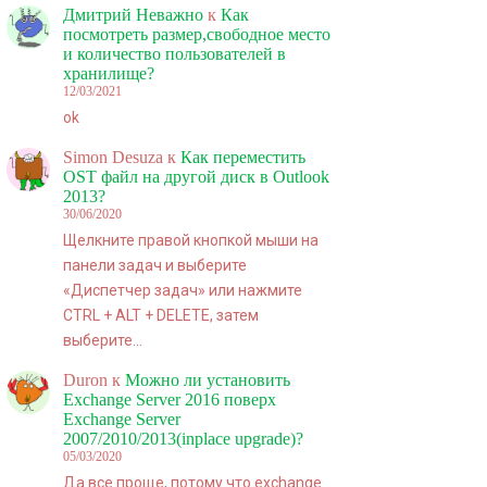
Дмитрий Неважно
к
Как
посмотреть размер,свободное место
и количество пользователей в
хранилище?
12/03/2021
ok
Simon Desuza
к
Как переместить
OST файл на другой диск в Outlook
2013?
30/06/2020
Щелкните правой кнопкой мыши на
панели задач и выберите
«Диспетчер задач» или нажмите
CTRL + ALT + DELETE, затем
выберите…
Duron
к
Можно ли установить
Exchange Server 2016 поверх
Exchange Server
2007/2010/2013(inplace upgrade)?
05/03/2020
Да все проще, потому что exchange