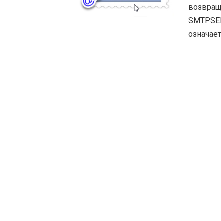
возвраща
SMTPSEND
означает
exchange
в Интер