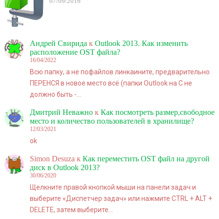
07/09/2016
Андрей Свирида
к
Outlook 2013. Как изменить
расположение OST файла?
16/04/2022
Всю папку, а не пофайлов линкаините, предварительно
ПЕРЕНСЯ в новое место всё (папки Outlook на C не
должно быть -…
Дмитрий Неважно
к
Как посмотреть размер,свободное
место и количество пользователей в хранилище?
12/03/2021
ok
Simon Desuza
к
Как переместить OST файл на другой
диск в Outlook 2013?
30/06/2020
Щелкните правой кнопкой мыши на панели задач и
выберите «Диспетчер задач» или нажмите CTRL + ALT +
DELETE, затем выберите…