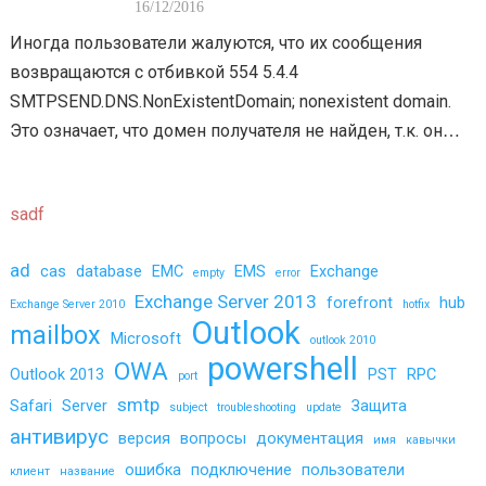
-YANDE-UZE.RU ?
16/12/2016
Иногда пользователи жалуются, что их сообщения
возвращаются с отбивкой 554 5.4.4
SMTPSEND.DNS.NonExistentDomain; nonexistent domain.
Это означает, что домен получателя не найден, т.к. он
превратился из exchangefaq@yandex.ru в
exchangefaq@xn--yande-uze.ru . Поиски в Интернете
sadf
подтверждают, что…
ad
cas
database
EMC
EMS
Exchange
empty
error
Exchange Server 2013
forefront
hub
Exchange Server 2010
hotfix
Outlook
mailbox
Microsoft
outlook 2010
powershell
OWA
Outlook 2013
PST
RPC
port
smtp
Safari
Server
Защита
subject
troubleshooting
update
антивирус
версия
вопросы
документация
имя
кавычки
ошибка
подключение
пользователи
клиент
название