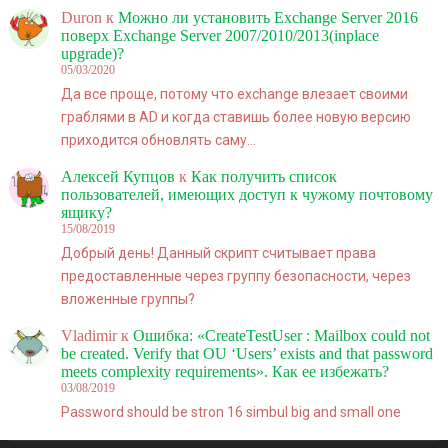
Duron
к
Можно ли установить Exchange Server 2016
поверх Exchange Server 2007/2010/2013(inplace
upgrade)?
05/03/2020
Да все проще, потому что exchange влезает своими
граблями в AD и когда ставишь более новую версию
приходится обновлять саму…
Алексей Купцов
к
Как получить список
пользователей, имеющих доступ к чужому почтовому
ящику?
15/08/2019
Добрый день! Данный скрипт считывает права
предоставленные через группу безопасности, через
вложенные группы?
Vladimir
к
Ошибка: «CreateTestUser : Mailbox could not
be created. Verify that OU ‘Users’ exists and that password
meets complexity requirements». Как ее избежать?
03/08/2019
Password should be stron 16 simbul big and small one