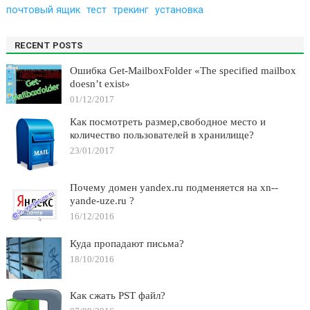
почтовый ящик
тест
трекинг
установка
RECENT POSTS
Ошибка Get-MailboxFolder «The specified mailbox
doesn’t exist»
01/12/2017
Как посмотреть размер,свободное место и
количество пользователей в хранилище?
23/01/2017
Почему домен yandex.ru подменяется на xn--
yande-uze.ru ?
16/12/2016
Куда пропадают письма?
18/10/2016
Как сжать PST файл?