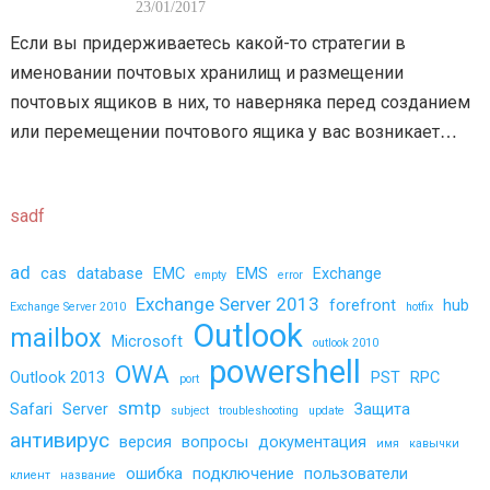
КОЛИЧЕСТВО
23/01/2017
Если вы придерживаетесь какой-то стратегии в
ПОЛЬЗОВАТЕЛЕЙ В
именовании почтовых хранилищ и размещении
ХРАНИЛИЩЕ?
почтовых ящиков в них, то наверняка перед созданием
или перемещении почтового ящика у вас возникает
вопрос, а собственно какое хранилище использовать?
По…
sadf
ad
cas
database
EMC
EMS
Exchange
empty
error
Exchange Server 2013
forefront
hub
Exchange Server 2010
hotfix
Outlook
mailbox
Microsoft
outlook 2010
powershell
OWA
Outlook 2013
PST
RPC
port
smtp
Safari
Server
Защита
subject
troubleshooting
update
антивирус
версия
вопросы
документация
имя
кавычки
ошибка
подключение
пользователи
клиент
название