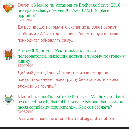
Duron
к
Можно ли установить Exchange Server 2016
поверх Exchange Server 2007/2010/2013(inplace
upgrade)?
05/03/2020
Да все проще, потому что exchange влезает своими
граблями в AD и когда ставишь более новую версию
приходится обновлять саму…
Алексей Купцов
к
Как получить список
пользователей, имеющих доступ к чужому почтовому
ящику?
15/08/2019
Добрый день! Данный скрипт считывает права
предоставленные через группу безопасности, через
вложенные группы?
Vladimir
к
Ошибка: «CreateTestUser : Mailbox could not
be created. Verify that OU ‘Users’ exists and that password
meets complexity requirements». Как ее избежать?
03/08/2019
Password should be stron 16 simbul big and small one