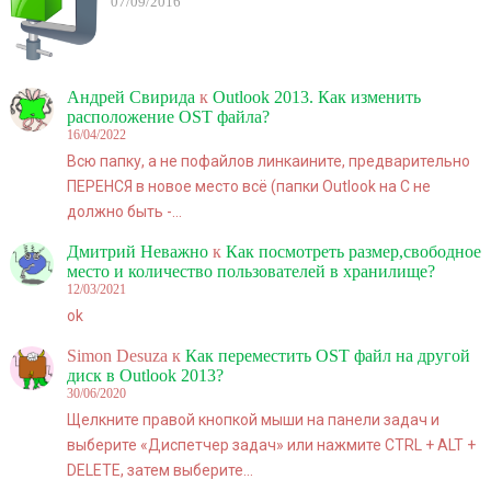
07/09/2016
Андрей Свирида
к
Outlook 2013. Как изменить
расположение OST файла?
16/04/2022
Всю папку, а не пофайлов линкаините, предварительно
ПЕРЕНСЯ в новое место всё (папки Outlook на C не
должно быть -…
Дмитрий Неважно
к
Как посмотреть размер,свободное
место и количество пользователей в хранилище?
12/03/2021
ok
Simon Desuza
к
Как переместить OST файл на другой
диск в Outlook 2013?
30/06/2020
Щелкните правой кнопкой мыши на панели задач и
выберите «Диспетчер задач» или нажмите CTRL + ALT +
DELETE, затем выберите…