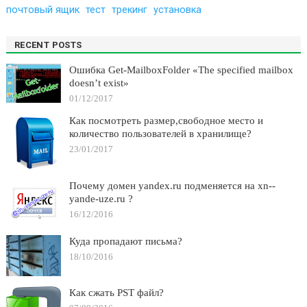
почтовый ящик
тест
трекинг
установка
RECENT POSTS
Ошибка Get-MailboxFolder «The specified mailbox
doesn’t exist»
01/12/2017
Как посмотреть размер,свободное место и
количество пользователей в хранилище?
23/01/2017
Почему домен yandex.ru подменяется на xn--
yande-uze.ru ?
16/12/2016
Куда пропадают письма?
18/10/2016
Как сжать PST файл?