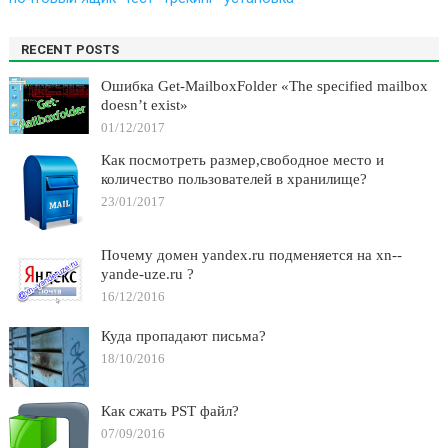
RECENT POSTS
Ошибка Get-MailboxFolder «The specified mailbox
doesn’t exist»
01/12/2017
Как посмотреть размер,свободное место и
количество пользователей в хранилище?
23/01/2017
Почему домен yandex.ru подменяется на xn--
yande-uze.ru ?
16/12/2016
Куда пропадают письма?
18/10/2016
Как сжать PST файл?
07/09/2016