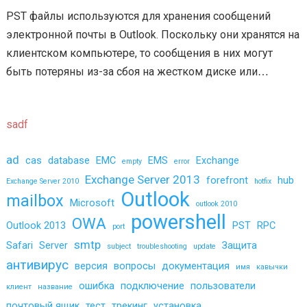
PST файлы используются для хранения сообщений
электронной почты в Outlook. Поскольку они хранятся на
клиентском компьютере, то сообщения в них могут
быть потеряны из-за сбоя на жестком диске или
некорректных манипуляций пользователей. Exchange…
sadf
ad
cas
database
EMC
EMS
Exchange
empty
error
Exchange Server 2013
forefront
hub
Exchange Server 2010
hotfix
Outlook
mailbox
Microsoft
outlook 2010
powershell
OWA
Outlook 2013
PST
RPC
port
smtp
Safari
Server
Защита
subject
troubleshooting
update
антивирус
версия
вопросы
документация
имя
кавычки
ошибка
подключение
пользователи
клиент
название
почтовый ящик
тест
трекинг
установка