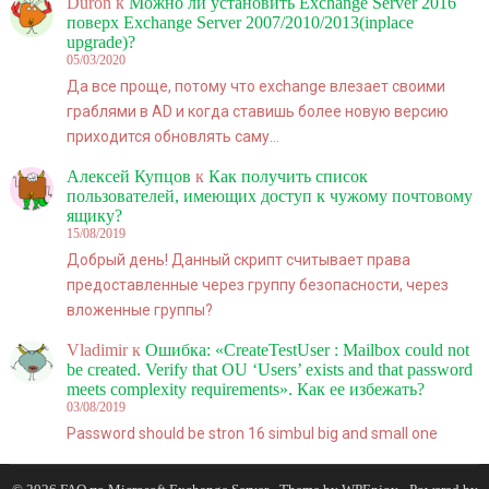
Duron
к
Можно ли установить Exchange Server 2016
поверх Exchange Server 2007/2010/2013(inplace
upgrade)?
05/03/2020
Да все проще, потому что exchange влезает своими
граблями в AD и когда ставишь более новую версию
приходится обновлять саму…
Алексей Купцов
к
Как получить список
пользователей, имеющих доступ к чужому почтовому
ящику?
15/08/2019
Добрый день! Данный скрипт считывает права
предоставленные через группу безопасности, через
вложенные группы?
Vladimir
к
Ошибка: «CreateTestUser : Mailbox could not
be created. Verify that OU ‘Users’ exists and that password
meets complexity requirements». Как ее избежать?
03/08/2019
Password should be stron 16 simbul big and small one